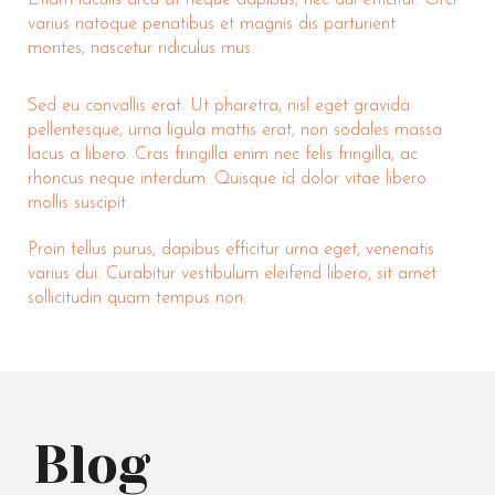
Etiam iaculis arcu at neque dapibus, nec dui efficitur. Orci
varius natoque penatibus et magnis dis parturient
montes, nascetur ridiculus mus.
Sed eu convallis erat. Ut pharetra, nisl eget gravida
pellentesque, urna ligula mattis erat, non sodales massa
lacus a libero. Cras fringilla enim nec felis fringilla, ac
rhoncus neque interdum. Quisque id dolor vitae libero
mollis suscipit.
Proin tellus purus, dapibus efficitur urna eget, venenatis
varius dui. Curabitur vestibulum eleifend libero, sit amet
sollicitudin quam tempus non.
Blog