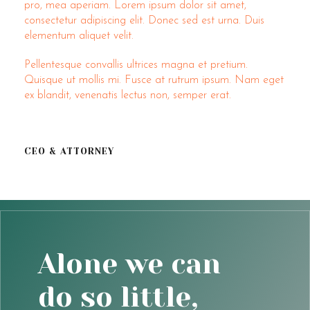
pro, mea aperiam. Lorem ipsum dolor sit amet,
consectetur adipiscing elit. Donec sed est urna. Duis
elementum aliquet velit.
Pellentesque convallis ultrices magna et pretium.
Quisque ut mollis mi. Fusce at rutrum ipsum. Nam eget
ex blandit, venenatis lectus non, semper erat.
CEO & ATTORNEY
Alone we can
do so little,