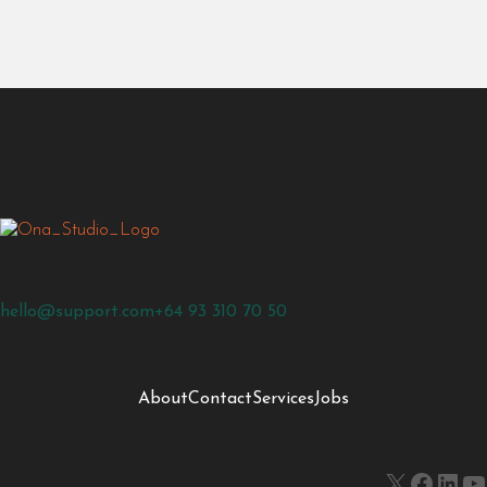
hello@support.com
+64 93 310 70 50
About
Contact
Services
Jobs