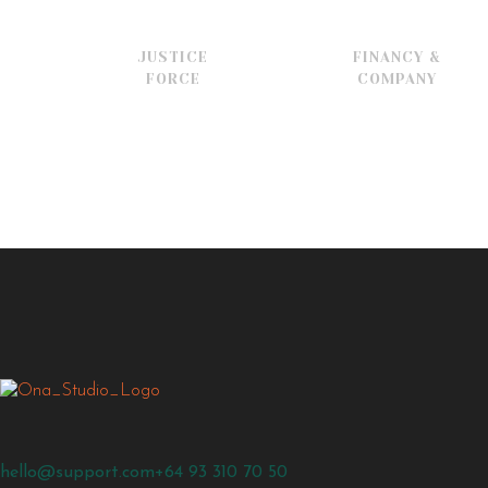
JUSTICE
FINANCY &
FORCE
COMPANY
hello@support.com
+64 93 310 70 50