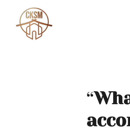
“
Wha
acco