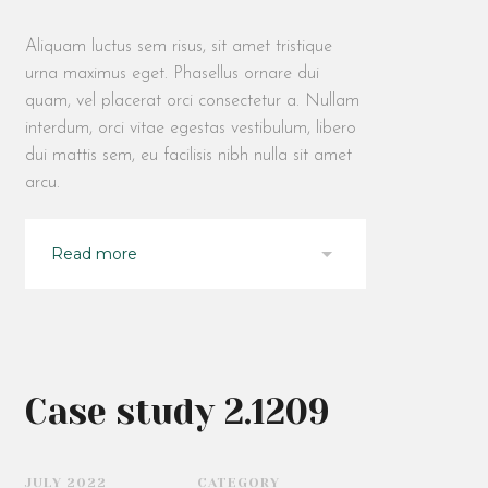
Aliquam luctus sem risus, sit amet tristique
urna maximus eget. Phasellus ornare dui
quam, vel placerat orci consectetur a. Nullam
interdum, orci vitae egestas vestibulum, libero
dui mattis sem, eu facilisis nibh nulla sit amet
arcu.
Read more
Case study 2.1209
JULY 2022
CATEGORY