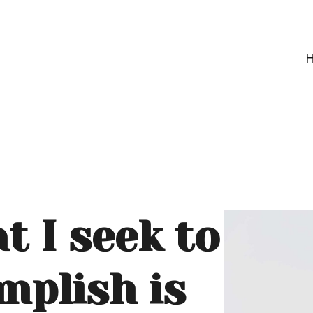
t I seek to
mplish is