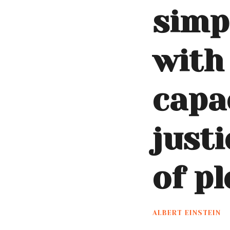
simp
with
capa
justi
of pl
ALBERT EINSTEIN