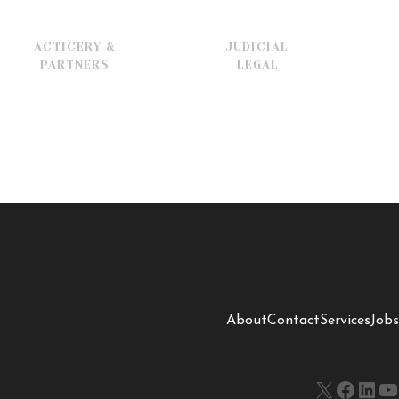
ACTICERY &
JUDICIAL
PARTNERS
LEGAL
About
Contact
Services
Jobs