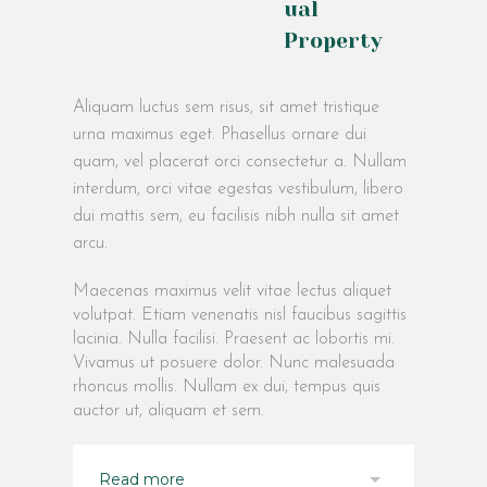
ual
Property
Aliquam luctus sem risus, sit amet tristique
urna maximus eget. Phasellus ornare dui
quam, vel placerat orci consectetur a. Nullam
interdum, orci vitae egestas vestibulum, libero
dui mattis sem, eu facilisis nibh nulla sit amet
arcu.
Maecenas maximus velit vitae lectus aliquet
volutpat. Etiam venenatis nisl faucibus sagittis
lacinia. Nulla facilisi. Praesent ac lobortis mi.
Vivamus ut posuere dolor. Nunc malesuada
rhoncus mollis. Nullam ex dui, tempus quis
auctor ut, aliquam et sem.
Read more