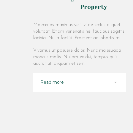
Property
Maecenas maximus velit vitae lectus aliquet
volutpat. Etiam venenatis nisl faucibus sagittis
lacinia. Nulla facilisi. Praesent ac lobortis mi.
Vivamus ut posuere dolor. Nunc malesuada
rhoncus mollis. Nullam ex dui, tempus quis
auctor ut, aliquam et sem.
Read more