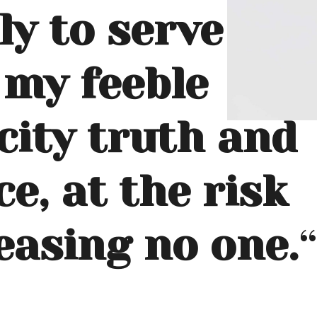
ly to serve
 my feeble
city truth and
ce, at the risk
easing no one.