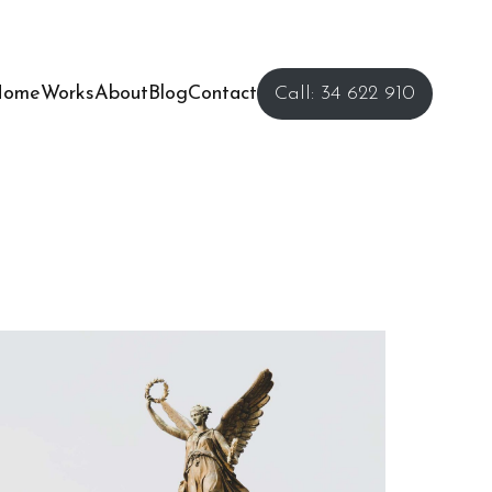
Home
Works
About
Blog
Contact
Call: 34 622 910